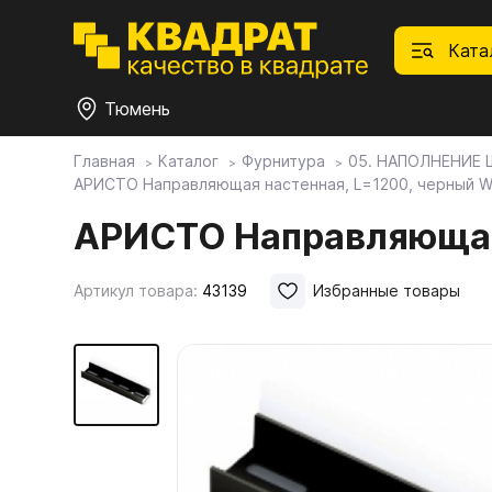
Ката
Тюмень
Главная
Каталог
Фурнитура
05. НАПОЛНЕНИЕ
АРИСТО Направляющая настенная, L=1200, черный 
П
Ф
С
М
Ф
М
Плитные материалы
АРИСТО Направляющая
Фурнитура
Дек
01.
Ски
Артикул товара:
43139
Избранные товары
Това
1.1.
Мебе
Столешницы
оста
1.2.
Мой ЭГГЕР
1.3.
1.4.
Фасады
1.5.