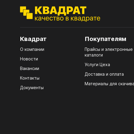
ЭГГ
Деко
Стол
мм
Квадрат
Покупателям
Стол
О компании
Прайсы и электронные
кром
каталоги
Новости
Услуги Цеха
Стол
Вакансии
лаки
Доставка и оплата
Контакты
Стол
Материалы для скачив
Документы
4100
Стол
ЛХД
R3 4
Мебе
07.
КРЕ
Плин