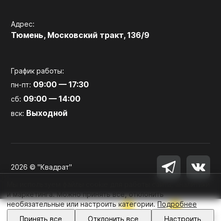
Адрес:
Тюмень, Московский тракт, 136/9
График работы:
09:00 — 17:30
пн-пт:
09:00 — 14:00
сб:
Выходной
вск:
2026 © "Квадрат"
Мы используем файлы cookie для работы сайта, аналитики
и маркетинга. Можно принять все, отклонить
необязательные или настроить категории.
Подробнее
0
0
Войти
Принять все
Отклонить все
Настроить