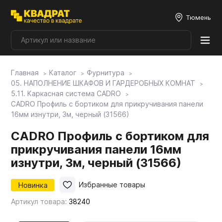
Тюмень
Главная
Каталог
Фурнитура
Плитные материалы
05. НАПОЛНЕНИЕ ШКАФОВ И ГАРДЕРОБНЫХ КОМНАТ
5.11. Каркасная система CADRO
CADRO Профиль с бортиком для прикручивания панели
Фурнитура
16мм изнутри, 3м, черный (31566)
CADRO Профиль с бортиком для
Столешницы
прикручивания панели 16мм
изнутри, 3м, черный (31566)
Мой ЭГГЕР
Новинка
Избранные товары
Артикул товара:
38240
Фасады