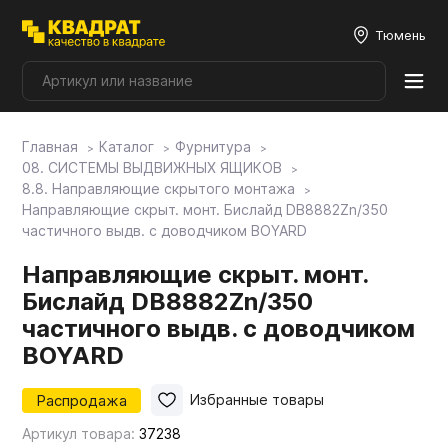
Тюмень
Главная
Каталог
Фурнитура
Плитные материалы
08. СИСТЕМЫ ВЫДВИЖНЫХ ЯЩИКОВ
8.8. Направляющие скрытого монтажа
Направляющие скрыт. монт. Бислайд DB8882Zn/350
Фурнитура
частичного выдв. с доводчиком BOYARD
Направляющие скрыт. монт.
Столешницы
Бислайд DB8882Zn/350
частичного выдв. с доводчиком
Мой ЭГГЕР
BOYARD
Распродажа
Избранные товары
Фасады
Артикул товара:
37238