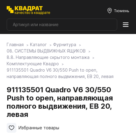
Тюмень
Главная
Каталог
Фурнитура
Плитные материалы
08. СИСТЕМЫ ВЫДВИЖНЫХ ЯЩИКОВ
8.8. Направляющие скрытого монтажа
Комплектующие Квадро
Фурнитура
911135501 Quadro V6 30/550 Push to open,
направляющая полного выдвижения, EB 20, левая
Столешницы
911135501 Quadro V6 30/550
Push to open, направляющая
полного выдвижения, EB 20,
Мой ЭГГЕР
левая
Фасады
Избранные товары