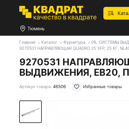
Ката
Тюмень
Главная
Каталог
Фурнитура
08. СИСТЕМЫ ВЫ
9270531 НАПРАВЛЯЮЩАЯ QUADRO 25 SFP, 25 КГ, NL
П
Ф
С
М
Ф
М
Плитные материалы
9270531 НАПРАВЛЯЮЩА
ВЫДВИЖЕНИЯ, EB20, 
Фурнитура
Дек
01.
Ски
Това
1.1.
Мебе
Артикул товара:
46506
Избранные товары
Столешницы
оста
1.2.
Мой ЭГГЕР
1.3.
1.4.
Фасады
1.5.