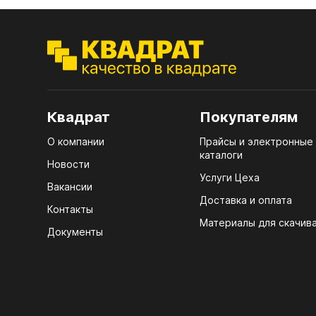
ЭГГ
Деко
Стол
мм
Квадрат
Покупателям
Стол
кром
О компании
Прайсы и электронные
каталоги
Новости
Стол
Услуги Цеха
лаки
Вакансии
Доставка и оплата
Стол
Контакты
4100
Материалы для скачив
Документы
Стол
ЛХД
R3 4
07.
Мебе
КРЕ
Плин