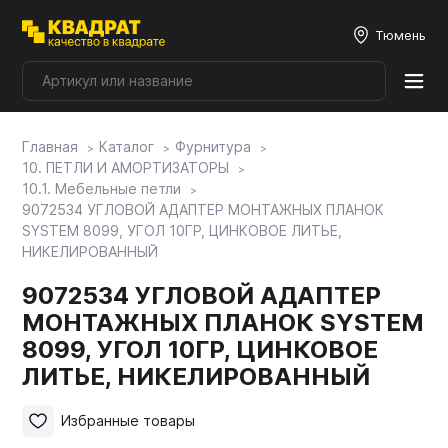
Тюмень
Главная
Каталог
Фурнитура
Плитные материалы
10. ПЕТЛИ И АМОРТИЗАТОРЫ
10.1. Мебельные петли
9072534 УГЛОВОЙ АДАПТЕР МОНТАЖНЫХ ПЛАНОК
Фурнитура
SYSTEM 8099, УГОЛ 10ГР, ЦИНКОВОЕ ЛИТЬЕ,
НИКЕЛИРОВАННЫЙ
Столешницы
9072534 УГЛОВОЙ АДАПТЕР
МОНТАЖНЫХ ПЛАНОК SYSTEM
8099, УГОЛ 10ГР, ЦИНКОВОЕ
Мой ЭГГЕР
ЛИТЬЕ, НИКЕЛИРОВАННЫЙ
Фасады
Избранные товары