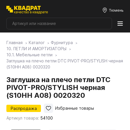
Тюмень
Главная
Каталог
Фурнитура
Плитные материалы
10. ПЕТЛИ И АМОРТИЗАТОРЫ
10.1. Мебельные петли
Заглушка на плечо петли DTC PIVOT-PRO/STYLISH черная
Фурнитура
(S10HH A08) 0020320
Заглушка на плечо петли DTC
Столешницы
PIVOT-PRO/STYLISH черная
(S10HH A08) 0020320
Мой ЭГГЕР
Распродажа
Избранные товары
Артикул товара:
54100
Фасады