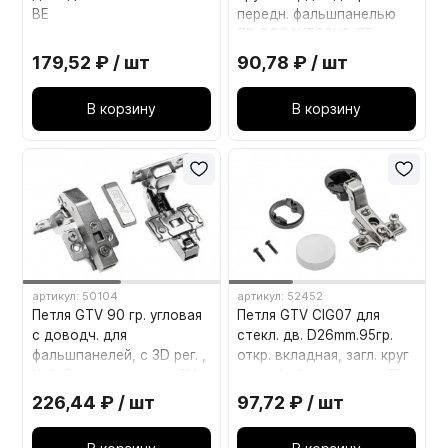
BE
передн. фальшпанелью
ZP-COCAKT90H2-ZE
179,52 ₽ / шт
90,78 ₽ / шт
В корзину
В корзину
артикул: 50104
артикул: 52452
Петля GTV 90 гр. угловая
Петля GTV CIG07 для
c доводч. для
стекл. дв. D26mm.95гр.
фальшпанелей, с 3D рег. ,
откр. вкладная, загл. круг
H-0, без еврошурупа ZM-
хром, h=0, с винтами ZP-
HCKT90-3DBEO-S
CIG-07OZE
226,44 ₽ / шт
97,72 ₽ / шт