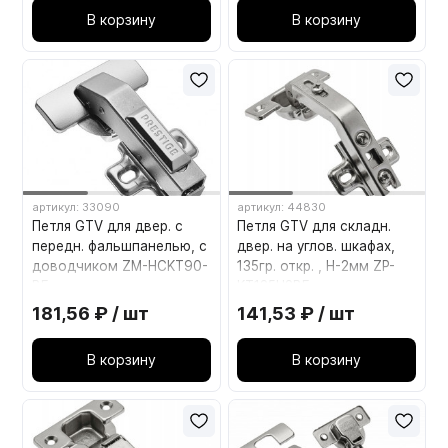
В корзину
В корзину
артикул: 33090
артикул: 44830
Петля GTV для двер. с
Петля GTV для складн.
передн. фальшпанелью, с
двер. на углов. шкафах,
доводчиком ZM-HCKT90-
135гр. откр. , H-2мм ZP-
BE
KT135H2BE
181,56 ₽ / шт
141,53 ₽ / шт
В корзину
В корзину