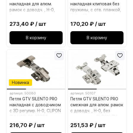
накладная для алюм.
накладная клиповая без
рамок с доводч. , H-0,
пружины, с отв. планкой,
без еврошурупа, черная
H-0, с3Dрегулировкой с
CLIPON ZM-HCSLRALU09-
еврошурупом ZP-SLCA09-
273,40 ₽ / шт
170,20 ₽ / шт
3DBEO-20
3DZEO
В корзину
В корзину
Новинка
артикул: 50080
артикул: 50107
Петля GTV SILENTO PRO
Петля GTV SILENTO PRO
накладная с доводчиком
смежная для алюм. рамок
с 3D регулир. H-0, CLIPON
с доводч. , H-0, без
ZM-HCSL09-3DBEO
еврошурупа CLIPON ZM-
HCSLRALU08-3DBEO
216,70 ₽ / шт
251,53 ₽ / шт