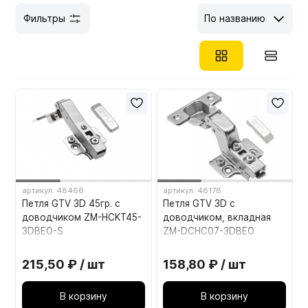
Мебельные образцы, каталоги
Фильтры
По названию
артикул: 48466
артикул: 48178
Петля GTV 3D 45гр. с
Петля GTV 3D с
доводчиком ZM-HCKT45-
доводчиком, вкладная
3DBEO-S
ZM-DCHC07-3DBEO
215,50 ₽ / шт
158,80 ₽ / шт
В корзину
В корзину