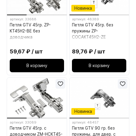
Новинка
артикул: 33688
артикул: 48389
Петля GTV 45гр. ZP-
Петля GTV 45гр. без
KT45H2-BE без
пружины ZP-
доводчика
COCAKT45H2-ZE
59,67 ₽ / шт
89,76 ₽ / шт
В корзину
В корзину
Новинка
артикул: 33089
артикул: 48457
Петля GTV 45гр. с
Петля GTV 90 гр. без
доводчиком ZM-HCKT45-
пружины, для двер. с