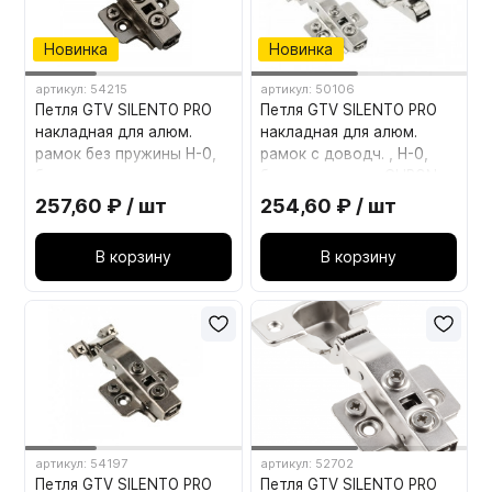
Новинка
Новинка
артикул: 54215
артикул: 50106
Петля GTV SILENTO PRO
Петля GTV SILENTO PRO
накладная для алюм.
накладная для алюм.
рамок без пружины H-0,
рамок с доводч. , H-0,
без еврошурупа, черная
без еврошурупа CLIPON
CLIPON ZP-SLCARALU09-
ZM-HCSLRALU09-3DBEO
257,60 ₽ / шт
254,60 ₽ / шт
3DBEO-20
В корзину
В корзину
артикул: 54197
артикул: 52702
Петля GTV SILENTO PRO
Петля GTV SILENTO PRO