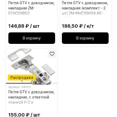
Петля GTV с доводчиком,
Петля GTV с доводчиком,
накладная ZM-
накладная (комплект - 2
ECHC09BEO
шт) ZM-INHC09H04-BE-
2BAG
146,88 ₽ / шт
186,50 ₽ / к/т
В корзину
В корзину
Распродажа
артикул: 48913
Петля GTV с доводчиком,
накладная, с ответной
планкой H-2 и
еврошурупами ZM-
ECHC092ZE
155,00 ₽ / шт