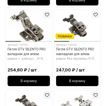
В корзину
В корзину
Новинка
артикул: 50105
артикул: 54526
Петля GTV SILENTO PRO
Петля GTV SILENTO PRO
вкладная для алюм.
накладная для алюм.
рамок с доводч. , H-0,
рамок без пружины H-0,
без еврошурупа CLIPON
без еврошурупа, CLIPON
ZM-HCSLRALU07-3DBEO
ZP-SLCARALU09-3DBEO
254,60 ₽ / шт
247,00 ₽ / шт
В корзину
В корзину