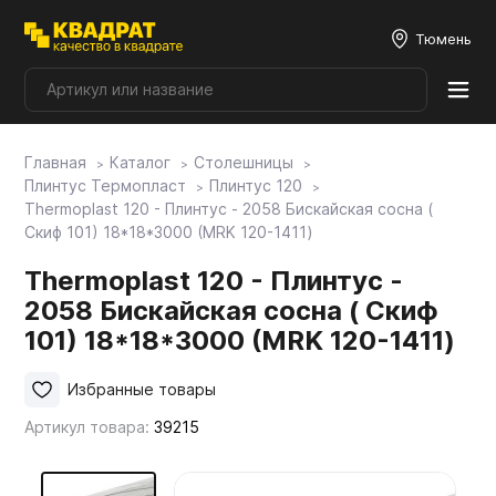
Тюмень
Главная
Каталог
Столешницы
Плитные материалы
Плинтус Термопласт
Плинтус 120
Thermoplast 120 - Плинтус - 2058 Бискайская сосна (
Скиф 101) 18*18*3000 (MRK 120-1411)
Фурнитура
Thermoplast 120 - Плинтус -
2058 Бискайская сосна ( Скиф
Столешницы
101) 18*18*3000 (MRK 120-1411)
Мой ЭГГЕР
Избранные товары
Артикул товара:
39215
Фасады