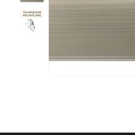
1.6.
Мебельные образцы, каталоги
04.
4.1.
4.2.
подв
Фас
4.3.
4.4.
4.5.
4.6. 
Стоп
Упло
МДФ
Шлег