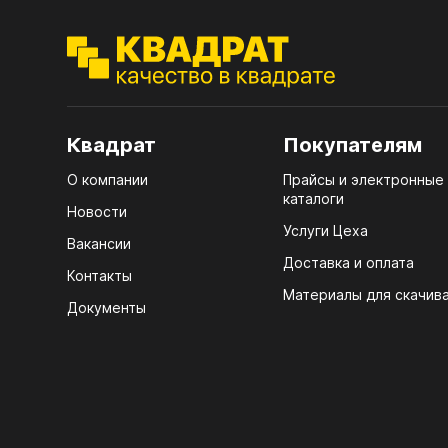
ЭГГ
Деко
Стол
мм
Квадрат
Покупателям
Стол
О компании
Прайсы и электронные
кром
каталоги
Новости
Стол
Услуги Цеха
Вакансии
лаки
Доставка и оплата
Контакты
Стол
Материалы для скачив
4100
Документы
Стол
ЛХД
R3 4
07.
Мебе
КРЕ
Плин