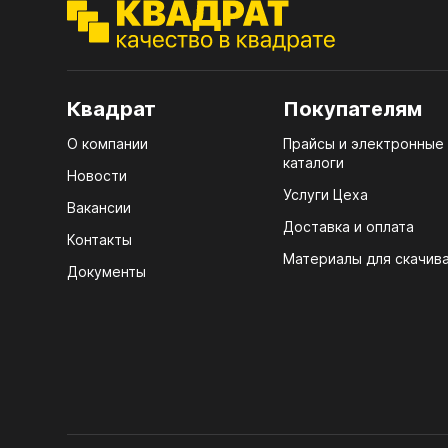
ЭГГ
Деко
Стол
Квадрат
Покупателям
мм
О компании
Прайсы и электронные
Стол
каталоги
кром
Новости
Услуги Цеха
Стол
Вакансии
лаки
Доставка и оплата
Контакты
Материалы для скачив
Стол
Документы
4100
Стол
ЛХД
R3 4
Мебе
07.
Плин
КРЕ