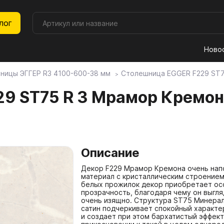
лог
Ново
ницы ЭГГЕР R3 4100-600-38 мм
Столешница EGGER F229 ST7
литные материалы
урнитура
толешницы
ой ЭГГЕР
асады
ебельные образцы, каталог
29 ST75 R 3 Мрамор Кремо
оры плит Lamarty
 МОЙКИ И СМЕСИТЕЛИ
ф (распродажа остатков)
Панели Kastamonu
02. КРОМОЧНЫЕ МАТ
Форма-Стиль
ры ЛДСП Lamarty
 Мойки каменные
льные щиты Скиф (распродажа
Панели ACRYMAT
2.1. Кромка АБС и ПВХ
Форма-Стиль декоры
Описание
тков)
 Мойки из нержавеющей стали
Панели EVOGLOSS
2.2. Кромка меламиновая 
Столешницы Форма и Сти
Декор F229 Мрамор Кремона очень нап
600-38мм
материал с кристаллическим строением
 Раковины и умывальники
Панели EVOSOFT
2.3. Профиль накладной
белых прожилок декор приобретает о
прозрачность, благодаря чему он выгля
Столешницы Форма и Сти
очень изящно. Структура ST75 Минера
 Смесители
Панели ACRYLIC
2.4. Кант врезной
1200-38мм
сатин подчеркивает спокойный характе
и создает при этом бархатистый эффект
 Измельчители
Столешницы Форма и Стил