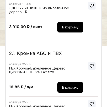
артикул: 10289
Мебельные образцы, каталоги
ЛДСП 2750-1830-16мм выбеленное
дерево - R
3 910,00 ₽ / лист
В корзину
2.1. Кромка АБС и ПВХ
артикул: 35355
ПВХ Кромка-Выбеленное Дерево
0,4х19мм 101032W Lamarty
16,85 ₽ / п/м
В корзину
артикул: 35356
ПВХ Кромка-Выбеленное Дерево