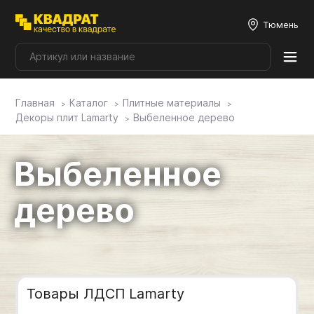
Тюмень
Главная
Каталог
Плитные материалы
Плитные материалы
Декоры плит Lamarty
Выбеленное дерево
Фурнитура
Выбеленное
Столешницы
дерево
Мой ЭГГЕР
Фасады
Товары ЛДСП Lamarty