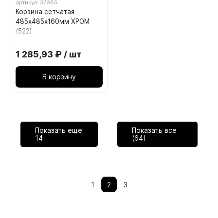
артикул: 37985
Корзина сетчатая
485х485х160мм ХРОМ
(522)
1 285,93 ₽ / шт
В корзину
Показать еще
Показать все
14
(64)
1
2
3