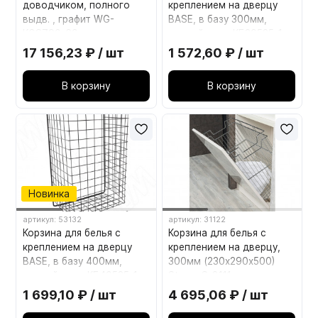
доводчиком, полного
креплением на дверцу
выдв. , графит WG-
BASE, в базу 300мм,
KOSZ90-60
черный муар КБ30525-1
17 156,23 ₽ / шт
1 572,60 ₽ / шт
В корзину
В корзину
Новинка
артикул: 53132
артикул: 31122
Корзина для белья с
Корзина для белья с
креплением на дверцу
креплением на дверцу,
BASE, в базу 400мм,
300мм (230х290х500)
черный муар КБ40525-1
Starax S-8111
1 699,10 ₽ / шт
4 695,06 ₽ / шт