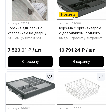
Новинка
артикул: 47307
артикул: 52088
Корзина для белья с
Корзина с органайзером
креплением на дверцу,
с доводчиком, полного
600мм (530х290х500)
выдв. , графит / антрацит
Starax S-8117
WG-PRZEG60-60-A
7 523,01 ₽ / шт
16 791,24 ₽ / шт
В корзину
В корзину
артикул: 36682
артикул: 40388