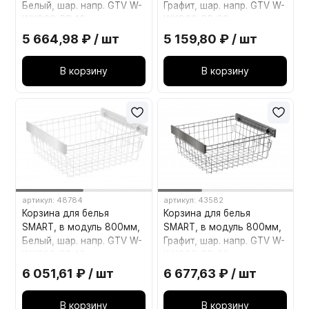
Белый, шар. напр. GTV W-
Графит, шар. напр. GTV W-
WKO60-BP-10
WKO60-BP-60
5 664,98 ₽ / шт
5 159,80 ₽ / шт
В корзину
В корзину
артикул: 48784
артикул: 43582
Корзина для белья
Корзина для белья
SMART, в модуль 800мм,
SMART, в модуль 800мм,
Белый, шар. напр. GTV W-
Графит, шар. напр. GTV W-
WKO80-BP-10
WKO80-BP-60
6 051,61 ₽ / шт
6 677,63 ₽ / шт
В корзину
В корзину