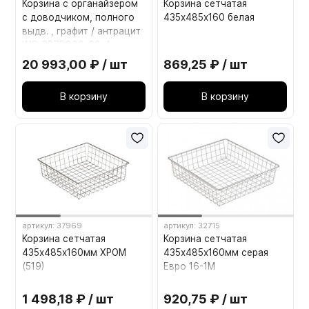
Корзина с органайзером
Корзина сетчатая
с доводчиком, полного
435х485х160 белая
выдв. , графит / антрацит
WG-PRZEG90-60-A
20 993,00 ₽ / шт
869,25 ₽ / шт
В корзину
В корзину
артикул: 37969
артикул: 32715
Корзина сетчатая
Корзина сетчатая
435х485х160мм ХРОМ
435х485х160мм серая
(519)
Евро 16-1М
1 498,18 ₽ / шт
920,75 ₽ / шт