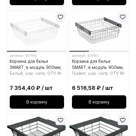
артикул: 48786
артикул: 43583
Корзина для белья
Корзина для белья
SMART, в модуль 900мм,
SMART, в модуль 900мм,
Белый, шар. напр. GTV W-
Графит, шар. напр. GTV W-
WKO90-BP-10
WKO90-BP-60
7 354,40 ₽ / шт
6 516,58 ₽ / шт
В корзину
В корзину