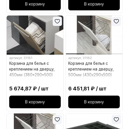
В корзину
В корзину
артикул: 31161
артикул: 31162
Корзина для белья с
Корзина для белья с
креплением на дверцу,
креплением на дверцу,
450мм (380*290*500)
500мм (430х290х500)
Starax S-8114-A антрацит
Starax S-8115
5 674,87 ₽ / шт
6 451,81 ₽ / шт
В корзину
В корзину