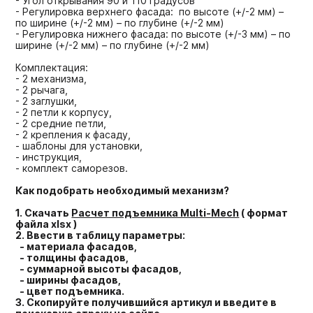
- Угол открывания 90 и 110 градусов
- Регулировка верхнего фасада: по высоте (+/-2 мм) –
по ширине (+/-2 мм) – по глубине (+/-2 мм)
- Регулировка нижнего фасада: по высоте (+/-3 мм) – по
ширине (+/-2 мм) – по глубине (+/-2 мм)
Комплектация:
- 2 механизма,
- 2 рычага,
- 2 заглушки,
- 2 петли к корпусу,
- 2 средние петли,
- 2 крепления к фасаду,
- шаблоны для установки,
- инструкция,
- комплект саморезов.
Как подобрать необходимый механизм?
1. Скачать
Расчет подъемника Multi-Mech
( формат
файла xlsx )
2. Ввести в таблицу параметры:
- материала фасадов,
- толщины фасадов,
- суммарной высоты фасадов,
- ширины фасадов,
- цвет подъемника.
3. Скопируйте получившийся артикул и введите в