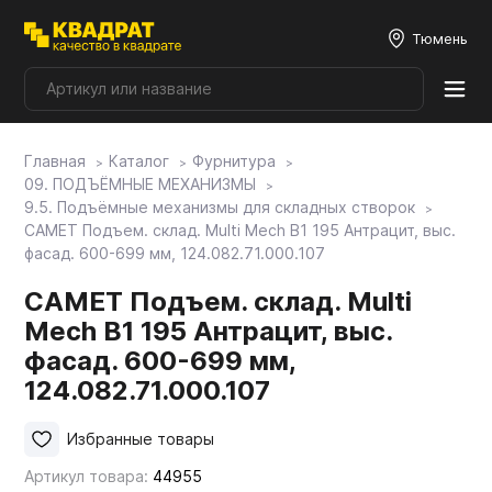
Тюмень
Главная
Каталог
Фурнитура
Плитные материалы
09. ПОДЪЁМНЫЕ МЕХАНИЗМЫ
9.5. Подъёмные механизмы для складных створок
САМЕТ Подъем. склад. Multi Mech B1 195 Антрацит, выс.
Фурнитура
фасад. 600-699 мм, 124.082.71.000.107
САМЕТ Подъем. склад. Multi
Столешницы
Mech B1 195 Антрацит, выс.
фасад. 600-699 мм,
Мой ЭГГЕР
124.082.71.000.107
Избранные товары
Фасады
Артикул товара:
44955