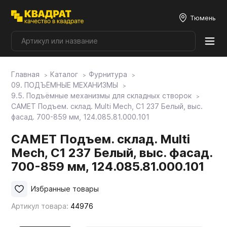
Тюмень
Главная
Каталог
Фурнитура
Плитные материалы
09. ПОДЪЁМНЫЕ МЕХАНИЗМЫ
9.5. Подъёмные механизмы для складных створок
САМЕТ Подъем. склад. Multi Mech, C1 237 Белый, выс.
Фурнитура
фасад. 700-859 мм, 124.085.81.000.101
САМЕТ Подъем. склад. Multi
Столешницы
Mech, C1 237 Белый, выс. фасад.
700-859 мм, 124.085.81.000.101
Мой ЭГГЕР
Избранные товары
Артикул товара:
44976
Фасады